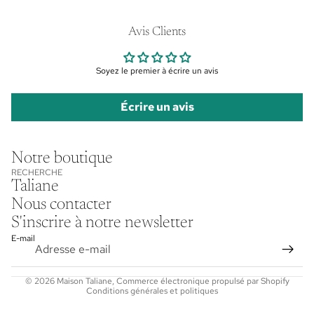
Avis Clients
Soyez le premier à écrire un avis
Écrire un avis
Politique de confidentialité
Notre boutique
Conditions d’utilisation
RECHERCHE
Taliane
Politique de remboursement
Nous contacter
Mentions légales
S'inscrire à notre newsletter
Politique d’expédition
E-mail
Conditions générales de vente
Coordonnées
© 2026
Maison Taliane
,
Commerce électronique propulsé par Shopify
Conditions générales et politiques