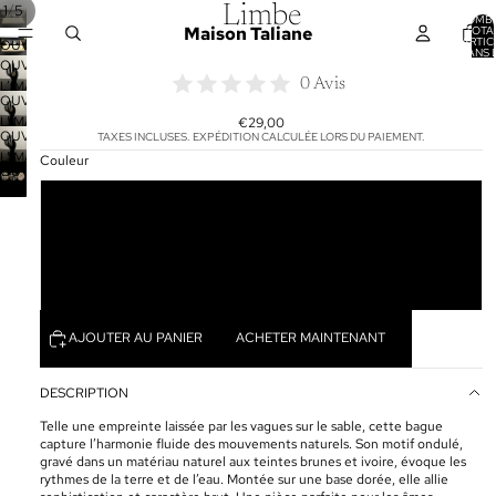
/
1
5
Limbe
NOMB
Maison Taliane
TOTA
D’ARTIC
OUVRIR
DANS 
PANIER
OUVRIR
L’IMAGE
0 Avis
L’IMAGE
EN
OUVRIR
EN
PLEIN
L’IMAGE
€29,00
PLEIN
ÉCRAN
OUVRIR
TAXES INCLUSES. EXPÉDITION CALCULÉE LORS DU PAIEMENT.
EN
ÉCRAN
L’IMAGE
Couleur
PLEIN
OUVRIR
EN
ÉCRAN
L’IMAGE
PLEIN
Zébrée foncée
EN
ÉCRAN
PLEIN
A pois
ÉCRAN
Zébrée claire
AJOUTER AU PANIER
ACHETER MAINTENANT
DESCRIPTION
Telle une empreinte laissée par les vagues sur le sable, cette bague
capture l’harmonie fluide des mouvements naturels. Son motif ondulé,
gravé dans un matériau naturel aux teintes brunes et ivoire, évoque les
rythmes de la terre et de l’eau. Montée sur une base dorée, elle allie